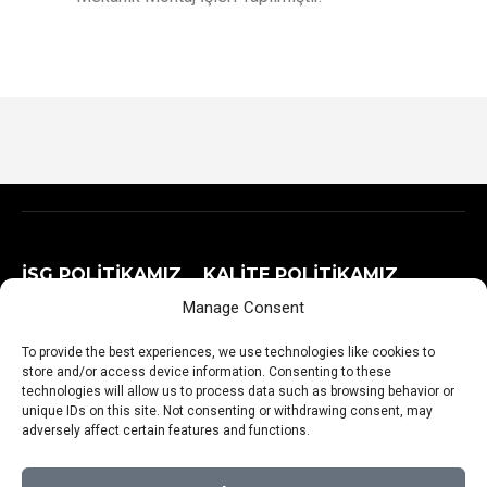
İSG POLİTİKAMIZ
KALİTE POLİTİKAMIZ
Manage Consent
GİZLİLİK POLİTİKAMIZ
AYDINLATMA METNİ VE KVKK
To provide the best experiences, we use technologies like cookies to
store and/or access device information. Consenting to these
technologies will allow us to process data such as browsing behavior or
unique IDs on this site. Not consenting or withdrawing consent, may
adversely affect certain features and functions.
Copyright © FGS Mühendislik Ltd.Şti.